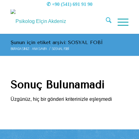
✆ +90 (541) 691 91 90
Şunun için etiket arşivi: SOSYAL FOBİ
BURADASINIZ:
ANASAYFA
/
SOSYAL FOBİ
Sonuç Bulunamadı
Üzgünüz, hiç bir gönderi kriterinizle eşleşmedi