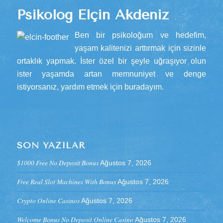
Psikolog Elçin Akdeniz
Ben bir psikoloğum ve hedefim,
yaşam kalitenizi arttırmak için sizinle
ortaklık yapmak. İster özel bir şeyle uğraşıyor olun
ister yaşamda artan memnuniyet ve denge
istiyorsanız, yardım etmek için buradayım.
SON YAZILAR
$1000 Free No Deposit Bonus
Ağustos 7, 2026
Free Real Slot Machines With Bonus
Ağustos 7, 2026
Crypto Online Casinos
Ağustos 7, 2026
Welcome Bonus No Deposit Online Casino
Ağustos 7, 2026